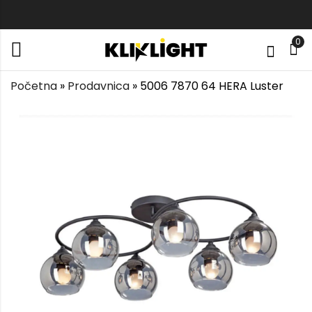
0
Početna
»
Prodavnica
»
5006 7870 64 HERA Luster
88135-800 OPERA
MXC2059-3 LEONA
Luster
Plafonska lampa
78.900
11.750
rsd
rsd