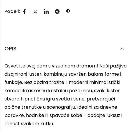
Podeli:
OPIS
Osvetlite svoj dom s vizualnom dramom! Naši pažljivo
dizajnirani lusteri kombinuju savršen balans forme i
funkcije. Bez obzira tražite li moderni minimalistički
komad ili raskošnu kristalnu pozornicu, svaki luster
stvara hipnotičnu igru svetla i sene, pretvarajući
obične trenutke u scenografiju. Idealni za dnevne
boravke, hodnike ili spavaće sobe – dodajte luksuz i
ličnost svakom kutku.