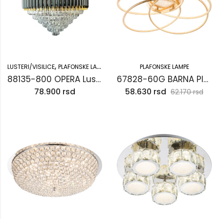
,
LUSTERI/VISILICE
PLAFONSKE LAMPE
PLAFONSKE LAMPE
88135-800 OPERA Luster
67828-60G BARNA Plafonjera LED
78.900
rsd
58.630
rsd
62.170
rsd