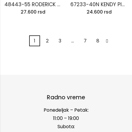
48443-55 RODERICK Plafonska lampa
67233-40N KENDY Plafonska lampa
27.600
rsd
24.600
rsd
1
2
3
…
7
8
Radno vreme
Ponedeljak – Petak:
11:00 – 19:00
Subota: