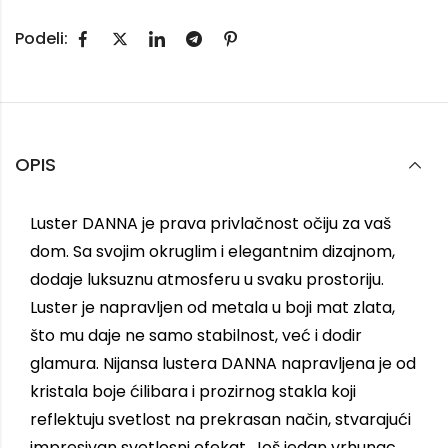
Podeli:
OPIS
Luster DANNA je prava privlačnost očiju za vaš
dom. Sa svojim okruglim i elegantnim dizajnom,
dodaje luksuznu atmosferu u svaku prostoriju.
Luster je napravljen od metala u boji mat zlata,
što mu daje ne samo stabilnost, već i dodir
glamura. Nijansa lustera DANNA napravljena je od
kristala boje ćilibara i prozirnog stakla koji
reflektuju svetlost na prekrasan način, stvarajući
impresivan svetlosni efekat. Još jedan vrhunac