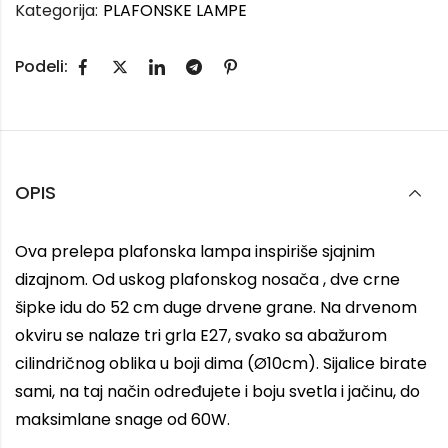
Kategorija:
PLAFONSKE LAMPE
Podeli:
OPIS
Ova prelepa plafonska lampa inspiriše sjajnim
dizajnom. Od uskog plafonskog nosača , dve crne
šipke idu do 52 cm duge drvene grane. Na drvenom
okviru se nalaze tri grla E27, svako sa abažurom
cilindričnog oblika u boji dima (Ø10cm). Sijalice birate
sami, na taj način određujete i boju svetla i jačinu, do
maksimlane snage od 60W.